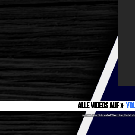
alle Videos auf »
Yo
mit * markierte Links sind Affiliate-Links, hierbei