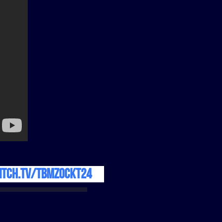
itch.TV/TbMzockt24