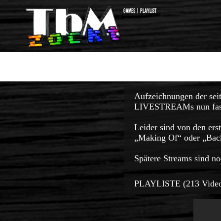
Games | Playlist
Aufzeichnungen der se
LIVESTREAMs nun fast 
Leider sind von den ers
„Making Of“ oder „Backs
Spätere Streams sind no
PLAYLISTE (213 Video