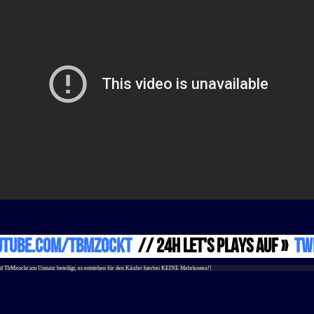
uTube.com/TbMzockt
// 24h Let's Plays auf »
Tw
 wird TbMzockt am Umsatz beteiligt, es entstehen für den Käufer hierbei KEINE Mehrkosten!!