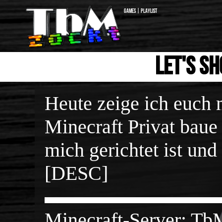
Games | Playlist
Let's S
Heute zeige ich euch 
Minecraft Privat bau
mich gerichtet ist und
[DESC]
▬▬▬▬▬▬▬▬
Minecraft-Server: TbM